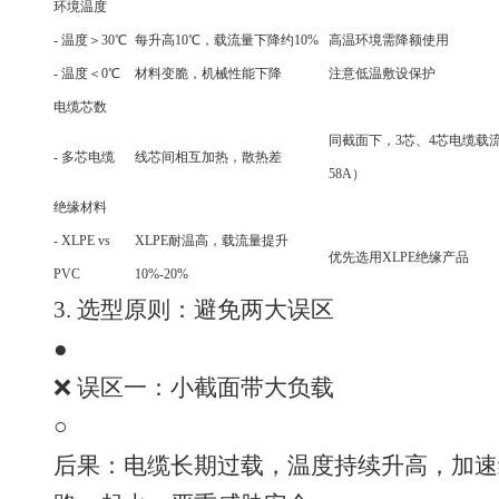
环境温度
- 温度＞30℃
每升高10℃，载流量下降约10%
高温环境需降额使用
- 温度＜0℃
材料变脆，机械性能下降
注意低温敷设保护
电缆芯数
同截面下，3芯、4芯电缆载流
- 多芯电缆
线芯间相互加热，散热差
58A）
绝缘材料
- XLPE vs
XLPE耐温高，载流量提升
优先选用XLPE绝缘产品
PVC
10%-20%
3. 选型原则：避免两大误区
●
❌ 误区一：小截面带大负载
○
后果：电缆长期过载，温度持续升高，加速