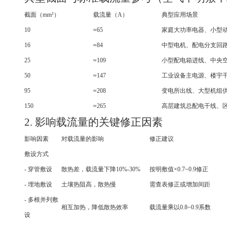
截面（mm²）
载流量（A）
典型应用场景
10
≈65
家庭大功率电器、小型
16
≈84
中型电机、配电分支回
25
≈109
小型配电箱进线、中央
50
≈147
工业设备主电源、楼宇
95
≈208
变电所出线、大型机组
150
≈265
高层建筑总配电干线、
2. 影响载流量的关键修正因素
影响因素
对载流量的影响
修正建议
敷设方式
- 穿管敷设
散热差，载流量下降10%-30%
按明敷值×0.7~0.9修正
- 埋地敷设
土壤热阻高，散热慢
需查表修正或增加间距
- 多根并列敷
相互加热，降低散热效率
载流量乘以0.8~0.9系数
设