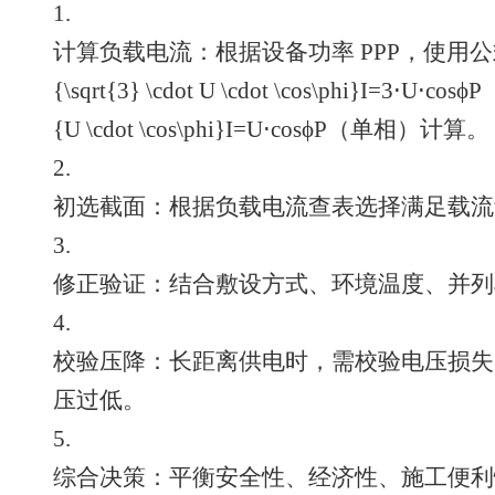
1.
计算负载电流：根据设备功率 PPP，使用公式 I=P3⋅U
{\sqrt{3} \cdot U \cdot \cos\phi}I=3⋅U⋅co
{U \cdot \cos\phi}I=U⋅cosϕP（单相）计算。
2.
初选截面：根据负载电流查表选择满足载流
3.
修正验证：结合敷设方式、环境温度、并列
4.
校验压降：长距离供电时，需校验电压损失
压过低。
5.
综合决策：平衡安全性、经济性、施工便利性，