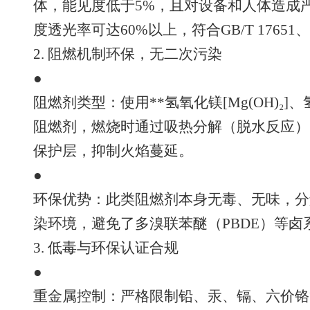
体，能见度低于5%，且对设备和人体造成严重
度透光率可达60%以上，符合GB/T 17651、I
2. 阻燃机制环保，无二次污染
●
阻燃剂类型：使用**氢氧化镁[Mg(OH)₂]、氢
阻燃剂，燃烧时通过吸热分解（脱水反应）
保护层，抑制火焰蔓延。
●
环保优势：此类阻燃剂本身无毒、无味，分
染环境，避免了多溴联苯醚（PBDE）等
3. 低毒与环保认证合规
●
重金属控制：严格限制铅、汞、镉、六价铬