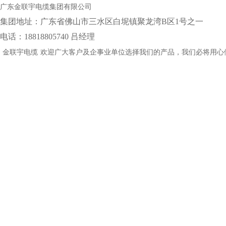
广东金联宇电缆集团有限公司
集团地址：‌广东省佛山市三水区白坭镇聚龙湾B区1号之一
电话：18818805740 吕经理
金联宇电缆
欢迎广大客户及企事业单位选择我们的产品，我们必将用心