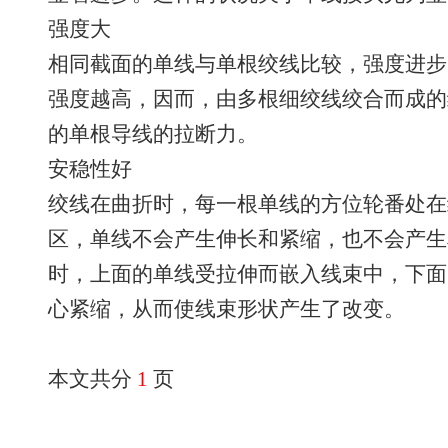
强度大
相同截面的单线与单根绞线比较，强度进步
强度越高，因而，由多根细绞线绞合而成的
的单根导线的拉断力。
安稳性好
绞线在曲折时，每一根单线的方位轮番处在
区，单线不会产生伸长和紧缩，也不会产生
时，上面的单线受拉伸而嵌入线束中，下面
心紧缩，从而使线束形状产生了改变。
本文共分
1
页