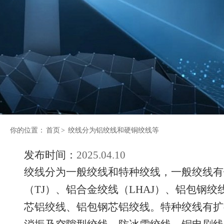
你的位置：
首页
>
绞线分为铝绞线和硬铜绞线等
发布时间：
2025.04.10
绞线分为一般绞线和特种绞线，一般绞线有
（TJ）、铝合金绞线（LHAJ）、铝包钢绞
芯铝绞线、铝包钢芯铝绞线。特种绞线有扩