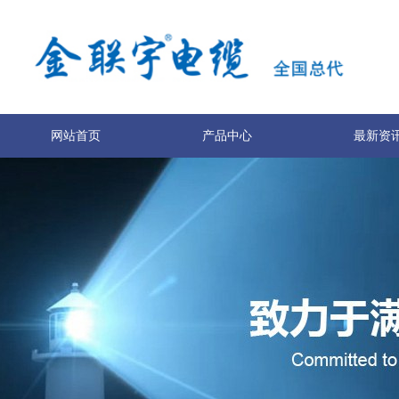
网站首页
产品中心
最新资
关于我们
联系我们