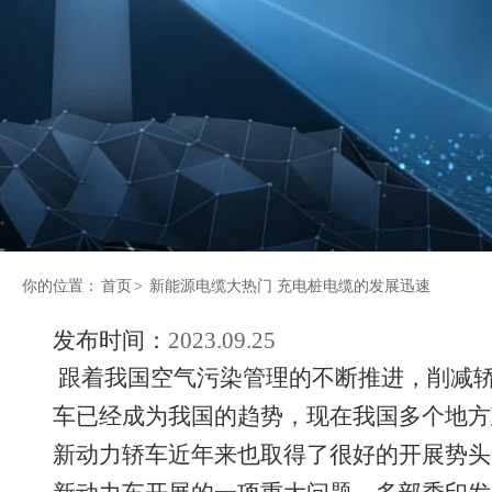
你的位置：
首页
>
新能源电缆大热门 充电桩电缆的发展迅速
发布时间：
2023.09.25
跟着我国空气污染管理的不断推进，削减
车已经成为我国的趋势，现在我国多个地方
新动力轿车近年来也取得了很好的开展势头