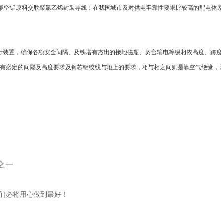
是架空铝原料交联聚氯乙烯封装导线；在我国城市及对供电牢靠性要求比较高的配电体
行装置，确保各项安全间隔、及铁塔有杰出的接地磁瓶、契合输电等级相依高度、跨
有必定的间隔及高度要求及钢芯铝绞线与地上的要求，相与相之间则是靠空气绝缘，
之一
们必将用心做到最好！