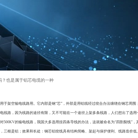
吗？也是属于铝芯电缆的一种
于架空输电线路用。它内部是钢“芯”，外部是用铝线经过绞合办法缠绕在钢芯周围
电线路，因为线路的途径有限，又不可能在一个途径上架多条线路，人们想出了选用
500KV的输电线路，我国大多选用挂四条导线的办法，这就被命名为“四割裂线”，
，三根是铝；效果和长处：钢芯铝绞线具有结构简略、架起与保护便利、线路造价低