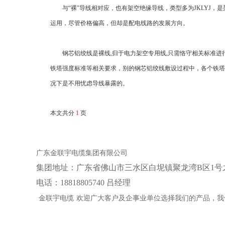
与“裸”导线相对应，也有架空绝缘导线，类型多为JKLYJ，
运用，尽管价格偏高，但却是配电线路的发展方向。
钢芯铝绞线是裸线,归于电力架空专用线,只需恪守相关标准进
铁塔强度标准等相关要求，别的钢芯铝绞线敷设过程中，各个铁塔
况下是不用忧虑导线暴露的。
本文共分
1
页
广东金联宇电缆集团有限公司
集团地址：‌广东省佛山市三水区白坭镇聚龙湾B区1号
电话：18818805740 吕经理
金联宇电缆
欢迎广大客户及企事业单位选择我们的产品，我