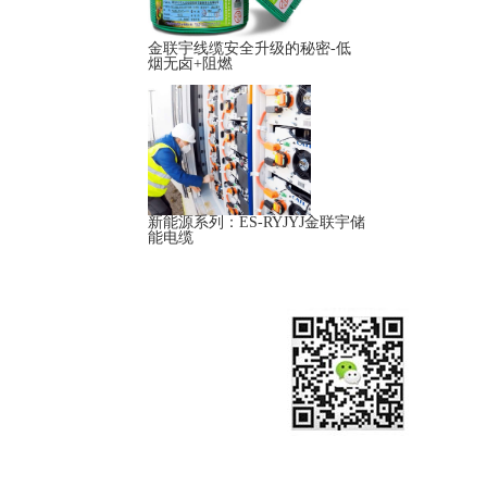
金联宇线缆安全升级的秘密-低
烟无卤+阻燃
新能源系列：ES-RYJYJ金联宇储
能电缆