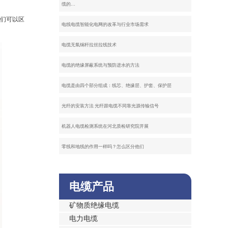
缆的…
它们可以区
电线电缆智能化电网的改革与行业市场需求
电缆无氧铜杆拉丝拉线技术
电缆的绝缘屏蔽系统与预防进水的方法
电缆是由四个部分组成：线芯、绝缘层、护套、保护层
光纤的安装方法 光纤跟电缆不同靠光源传输信号
机器人电缆检测系统在河北质检研究院开展
零线和地线的作用一样吗？怎么区分他们
电缆产品
矿物质绝缘电缆
电力电缆