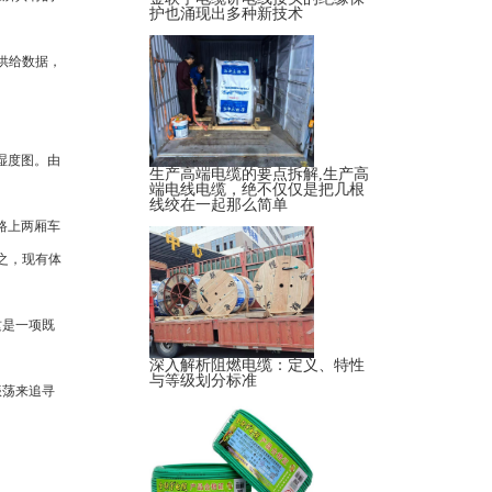
护也涌现出多种新技术
程供给数据，
湿度图。由
生产高端电缆的要点拆解,生产高
端电线电缆，绝不仅仅是把几根
线绞在一起那么简单
路上两厢车
之，现有体
这是一项既
深入解析阻燃电缆：定义、特性
与等级划分标准
振荡来追寻