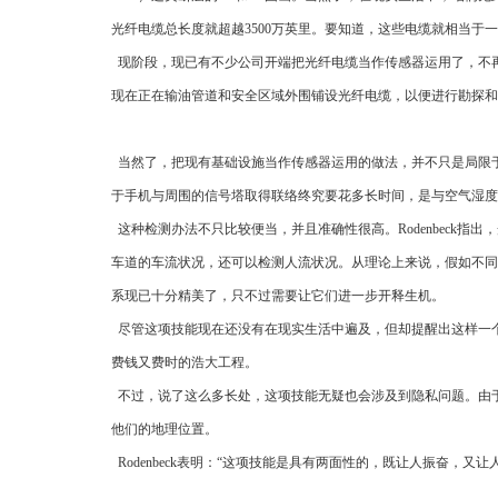
光纤电缆总长度就超越3500万英里。要知道，这些电缆就相当于
现阶段，现已有不少公司开端把光纤电缆当作传感器运用了，不再简略地
现在正在输油管道和安全区域外围铺设光纤电缆，以便进行勘探和
当然了，把现有基础设施当作传感器运用的做法，并不只是局限于光
于手机与周围的信号塔取得联络终究要花多长时间，是与空气湿度
这种检测办法不只比较便当，并且准确性很高。Rodenbeck
车道的车流状况，还可以检测人流状况。从理论上来说，假如不同
系现已十分精美了，只不过需要让它们进一步开释生机。
尽管这项技能现在还没有在现实生活中遍及，但却提醒出这样一
费钱又费时的浩大工程。
不过，说了这么多长处，这项技能无疑也会涉及到隐私问题。由
他们的地理位置。
Rodenbeck表明：“这项技能是具有两面性的，既让人振奋，