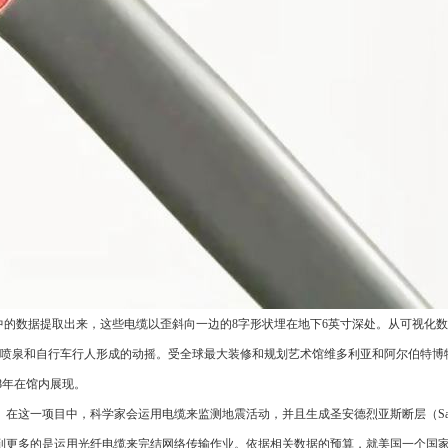
钟以内把电缆中的数据提取出来，这些电缆以歪斜向一边的8字形状埋在地下6英寸深处。从可视化
喷泉和自行车行人形成的动摇。受全球最大装修和规划艺术馆维多利亚和阿尔伯特博
2018年在馆内展现。
一项目中，科学家会运用电缆来监测地震活动，并且生成圣安德烈亚斯断层（San An
咱们见到更多的是运用光纤电缆来完结网络传输作业。依据相关数据的预算，就美国一个国