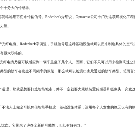
一个十分大的传感器。
用它们来传输信号。Rodenbeck介绍说，Optasense公司专门为这项可视化工
丈量。
纤电缆。Rodenbeck举例道，手机信号塔这种基础设施就可以用来制造具体的空气
有很大联络的。
指出，光纤电缆乃至可以感应到一辆车里坐了几个人。因而，它们不只可以用来检测高速公
类型的轿车会发生不同频率的振荡，那么就可以检测出由此通过的轿车类型。总而言
个道理，那就是想要打造智能城市，并不一定就要大规模装置传感器和摄像头，究竟
于不法人士完全可以凭借智能手机这一基础设施体系，运用每个人发生的绝无仅有的
又让人忧虑。它带来了许多全新的可能性，但却有好有坏。”