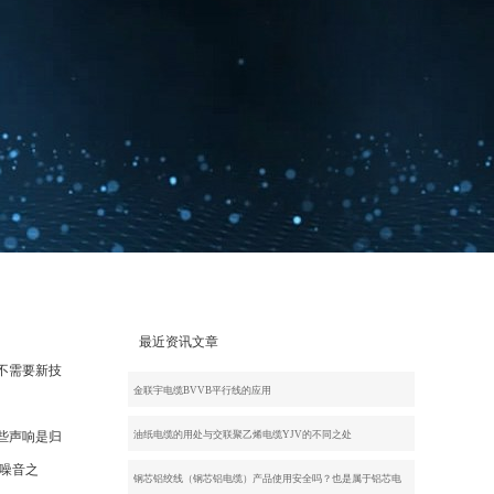
最近资讯文章
不需要新技
金联宇电缆BVVB平行线的应用
些声响是归
油纸电缆的用处与交联聚乙烯电缆YJV的不同之处
是噪音之
钢芯铝绞线（钢芯铝电缆）产品使用安全吗？也是属于铝芯电