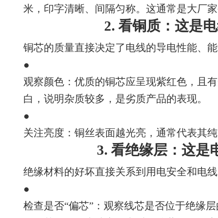
米，印字清晰、间隔匀称。这通常是大厂家
2. 看铜质：这是
铜芯的质量直接决定了电线的导电性能、能
●
观察颜色：优质的铜芯应呈现紫红色，且有
白，说明杂质较多，是劣质产品的表现。
●
关注亮度：铜丝表面越光亮，通常代表其纯
3. 看绝缘层：这是
绝缘材料的好坏直接关系到用电安全和电线
●
检查是否“偏芯”：观察线芯是否位于绝缘