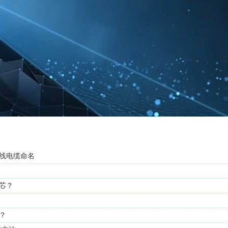
线电缆命名
芯？
？